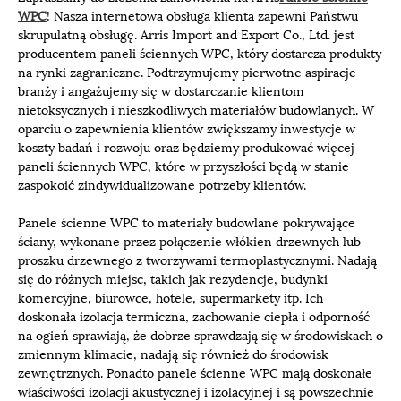
WPC
! Nasza internetowa obsługa klienta zapewni Państwu
skrupulatną obsługę. Arris Import and Export Co., Ltd. jest
producentem paneli ściennych WPC, który dostarcza produkty
na rynki zagraniczne. Podtrzymujemy pierwotne aspiracje
branży i angażujemy się w dostarczanie klientom
nietoksycznych i nieszkodliwych materiałów budowlanych. W
oparciu o zapewnienia klientów zwiększamy inwestycje w
koszty badań i rozwoju oraz będziemy produkować więcej
paneli ściennych WPC, które w przyszłości będą w stanie
zaspokoić zindywidualizowane potrzeby klientów.
Panele ścienne WPC to materiały budowlane pokrywające
ściany, wykonane przez połączenie włókien drzewnych lub
proszku drzewnego z tworzywami termoplastycznymi. Nadają
się do różnych miejsc, takich jak rezydencje, budynki
komercyjne, biurowce, hotele, supermarkety itp. Ich
doskonała izolacja termiczna, zachowanie ciepła i odporność
na ogień sprawiają, że dobrze sprawdzają się w środowiskach o
zmiennym klimacie, nadają się również do środowisk
zewnętrznych. Ponadto panele ścienne WPC mają doskonałe
właściwości izolacji akustycznej i izolacyjnej i są powszechnie