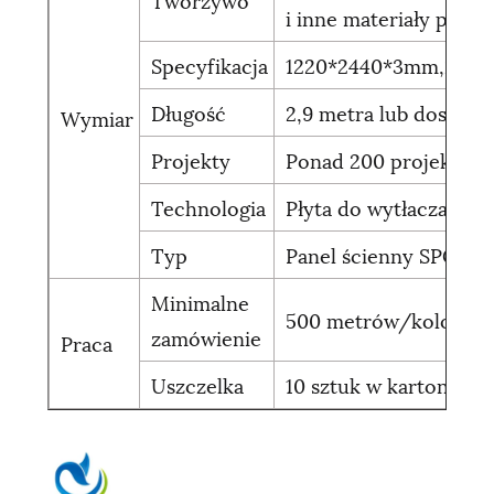
i inne materiały pomo
Specyfikacja
1220*2440*3mm,2800
Długość
2,9 metra lub dostos
Wymiar
Projekty
Ponad 200 projektów 
Technologia
Płyta do wytłaczania
Typ
Panel ścienny SPC
Minimalne
500 metrów/kolor
zamówienie
Praca
Uszczelka
10 sztuk w kartonie, 1