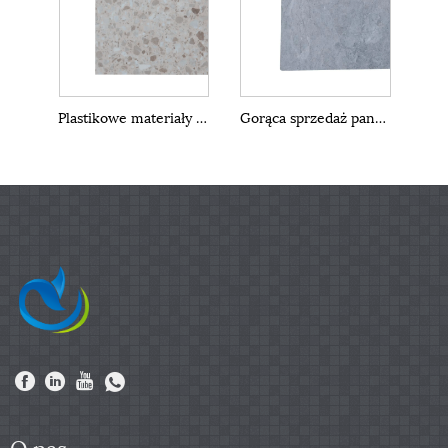
Plastikowe materiały do ​​dekoracji wnętrz Panele ścienne SPC
Gorąca sprzedaż paneli ściennych SPC do dekoracji wnętrz
O nas