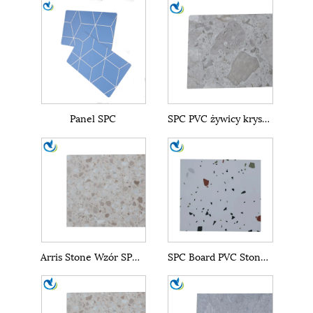
Panel SPC
SPC PVC żywicy kryształowe panele ścienne
Arris Stone Wzór SPC Panelu ścienne marmurowy arkusz
SPC Board PVC Stone proszkowy panelu ścianowy materiał budowlany