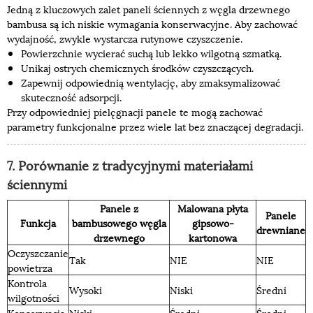
Jedną z kluczowych zalet paneli ściennych z węgla drzewnego
bambusa są ich niskie wymagania konserwacyjne. Aby zachować
wydajność, zwykle wystarcza rutynowe czyszczenie.
Powierzchnie wycierać suchą lub lekko wilgotną szmatką.
Unikaj ostrych chemicznych środków czyszczących.
Zapewnij odpowiednią wentylację, aby zmaksymalizować
skuteczność adsorpcji.
Przy odpowiedniej pielęgnacji panele te mogą zachować
parametry funkcjonalne przez wiele lat bez znaczącej degradacji.
7. Porównanie z tradycyjnymi materiałami
ściennymi
Panele z
Malowana płyta
Panele
Funkcja
bambusowego węgla
gipsowo-
drewniane
drzewnego
kartonowa
Oczyszczanie
Tak
NIE
NIE
powietrza
Kontrola
Wysoki
Niski
Średni
wilgotności
Konserwacja
Niski
Średni
Średni