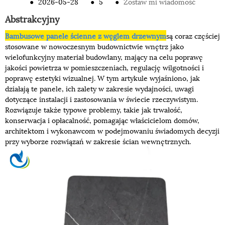
●
2026-05-28
●
5
●
Zostaw mi wiadomość
Abstrakcyjny
Bambusowe panele ścienne z węglem drzewnym
są coraz częściej
stosowane w nowoczesnym budownictwie wnętrz jako
wielofunkcyjny materiał budowlany, mający na celu poprawę
jakości powietrza w pomieszczeniach, regulację wilgotności i
poprawę estetyki wizualnej. W tym artykule wyjaśniono, jak
działają te panele, ich zalety w zakresie wydajności, uwagi
dotyczące instalacji i zastosowania w świecie rzeczywistym.
Rozwiązuje także typowe problemy, takie jak trwałość,
konserwacja i opłacalność, pomagając właścicielom domów,
architektom i wykonawcom w podejmowaniu świadomych decyzji
przy wyborze rozwiązań w zakresie ścian wewnętrznych.