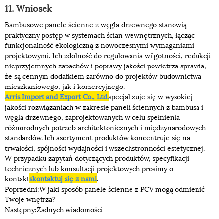
11. Wniosek
Bambusowe panele ścienne z węgla drzewnego stanowią
praktyczny postęp w systemach ścian wewnętrznych, łącząc
funkcjonalność ekologiczną z nowoczesnymi wymaganiami
projektowymi. Ich zdolność do regulowania wilgotności, redukcji
nieprzyjemnych zapachów i poprawy jakości powietrza sprawia,
że ​​są cennym dodatkiem zarówno do projektów budownictwa
mieszkaniowego, jak i komercyjnego.
Arris Import and Export Co., Ltd.
specjalizuje się w wysokiej
jakości rozwiązaniach w zakresie paneli ściennych z bambusa i
węgla drzewnego, zaprojektowanych w celu spełnienia
różnorodnych potrzeb architektonicznych i międzynarodowych
standardów. Ich asortyment produktów koncentruje się na
trwałości, spójności wydajności i wszechstronności estetycznej.
W przypadku zapytań dotyczących produktów, specyfikacji
technicznych lub konsultacji projektowych prosimy o
kontakt
skontaktuj się z nami
.
Poprzedni:
W jaki sposób panele ścienne z PCV mogą odmienić
Twoje wnętrza?
Następny:
Żadnych wiadomości