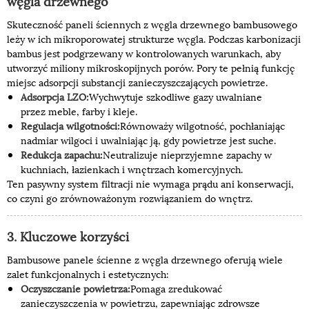
węgla drzewnego
Skuteczność paneli ściennych z węgla drzewnego bambusowego
leży w ich mikroporowatej strukturze węgla. Podczas karbonizacji
bambus jest podgrzewany w kontrolowanych warunkach, aby
utworzyć miliony mikroskopijnych porów. Pory te pełnią funkcję
miejsc adsorpcji substancji zanieczyszczających powietrze.
Adsorpcja LZO:
Wychwytuje szkodliwe gazy uwalniane
przez meble, farby i kleje.
Regulacja wilgotności:
Równoważy wilgotność, pochłaniając
nadmiar wilgoci i uwalniając ją, gdy powietrze jest suche.
Redukcja zapachu:
Neutralizuje nieprzyjemne zapachy w
kuchniach, łazienkach i wnętrzach komercyjnych.
Ten pasywny system filtracji nie wymaga prądu ani konserwacji,
co czyni go zrównoważonym rozwiązaniem do wnętrz.
3. Kluczowe korzyści
Bambusowe panele ścienne z węgla drzewnego oferują wiele
zalet funkcjonalnych i estetycznych:
Oczyszczanie powietrza:
Pomaga zredukować
zanieczyszczenia w powietrzu, zapewniając zdrowsze